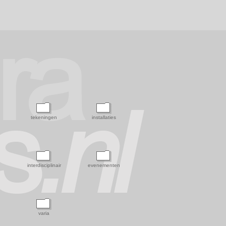
tekeningen
installaties
interdisciplinair
evenementen
varia