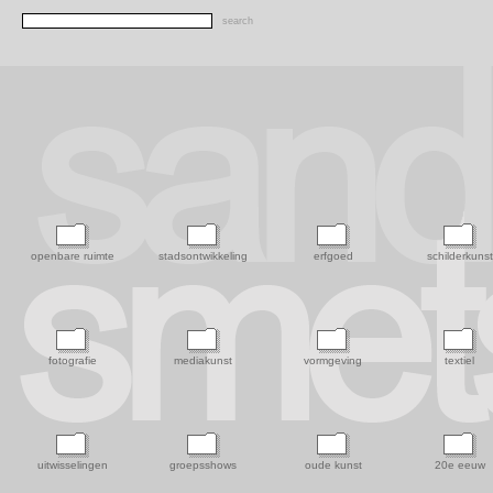
openbare ruimte
stadsontwikkeling
erfgoed
schilderkunst
fotografie
mediakunst
vormgeving
textiel
uitwisselingen
groepsshows
oude kunst
20e eeuw